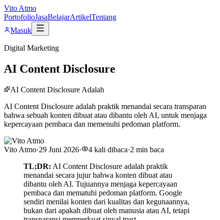
Vito Atmo
Portofolio
Jasa
Belajar
Artikel
Tentang
Masuk
Digital Marketing
AI Content Disclosure
AI Content Disclosure Adalah
AI Content Disclosure adalah praktik menandai secara transparan
bahwa sebuah konten dibuat atau dibantu oleh AI, untuk menjaga
kepercayaan pembaca dan memenuhi pedoman platform.
Vito Atmo
·
29 Juni 2026
·
4
kali dibaca
·
2
min baca
TL;DR:
AI Content Disclosure adalah praktik
menandai secara jujur bahwa konten dibuat atau
dibantu oleh AI. Tujuannya menjaga kepercayaan
pembaca dan mematuhi pedoman platform. Google
sendiri menilai konten dari kualitas dan kegunaannya,
bukan dari apakah dibuat oleh manusia atau AI, tetapi
transparansi memperkuat sinyal trust.