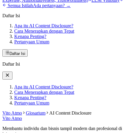
Expertise, Authoritativeness, Trustworthiness)
LLM Visibility
Semua Istilah
Ada pertanyaan? →
Daftar Isi
Apa itu AI Content Disclosure?
Cara Menerapkan dengan Tepat
Kenapa Penting?
Pertanyaan Umum
Daftar Isi
Daftar Isi
Apa itu AI Content Disclosure?
Cara Menerapkan dengan Tepat
Kenapa Penting?
Pertanyaan Umum
Vito Atmo
Glosarium
AI Content Disclosure
Vito Atmo
Membantu individu dan bisnis tampil modern dan profesional di