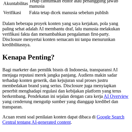
Tetap cantumkan editor atau penanggung jawab
Akuntabilitas
manusia
Verifikasi
Fakta tetap dicek manusia sebelum publish
Dalam beberapa proyek konten yang saya kerjakan, pola yang
paling sehat adalah AI membantu draf, lalu manusia melakukan
verifikasi fakta dan menambahkan pengalaman first-party.
Disclosure menyertai konten semacam ini tanpa menurunkan
kredibilitasnya.
Kenapa Penting?
Bagi marketer dan pemilik bisnis di Indonesia, transparansi AI
menjaga reputasi merek jangka panjang. Audiens makin sadar
terhadap konten generik, dan kejujuran soal proses justru
membedakan brand yang serius. Disclosure juga menyiapkan
penerbit menghadapi regulasi dan kebijakan platform yang terus
berkembang. Pendekatan ini sejalan dengan cara kerja
AI Overview
yang cenderung mengutip sumber yang dianggap kredibel dan
transparan.
Acuan resmi soal penilaian konten dapat dibaca di
Google Search
Central tentang AI-generated content
.