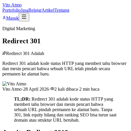
Vito Atmo
Portofolio
Jasa
Belajar
Artikel
Tentang
Masuk
Digital Marketing
Redirect 301
Redirect 301 Adalah
Redirect 301 adalah kode status HTTP yang memberi tahu browser
dan mesin pencari bahwa sebuah URL telah pindah secara
permanen ke alamat baru.
Vito Atmo
·
28 April 2026
·
2
kali dibaca
·
2
min baca
TL;DR:
Redirect 301 adalah kode status HTTP yang
memberi tahu browser dan mesin pencari bahwa
sebuah URL pindah permanen ke alamat baru. Tanpa
301, link equity hilang dan ranking SEO bisa turun saat
domain atau struktur URL berubah.