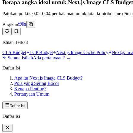
Berapa angka ideal untuk Next.js Image CLS Budge
Patokan praktis 0,02-0,04 per halaman untuk total kontribusi next/imag
Bagikan
Istilah Terkait
CLS Budget
LCP Budget
Next.js Image Cache Policy
Next.js Im
Semua Istilah
Ada pertanyaan? →
Daftar Isi
Apa itu Next.js Image CLS Budget?
Pola yang Sering Bocor
Kenapa Penting?
Pertanyaan Umum
Daftar Isi
Daftar Isi