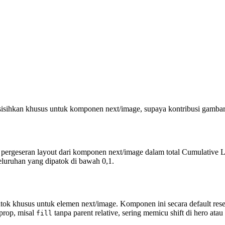
isisihkan khusus untuk komponen next/image, supaya kontribusi gambar
rgeseran layout dari komponen next/image dalam total Cumulative Lay
eluruhan yang dipatok di bawah 0,1.
tok khusus untuk elemen next/image. Komponen ini secara default res
 prop, misal
tanpa parent relative, sering memicu shift di hero atau 
fill