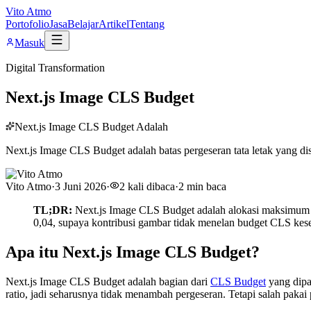
Vito Atmo
Portofolio
Jasa
Belajar
Artikel
Tentang
Masuk
Digital Transformation
Next.js Image CLS Budget
Next.js Image CLS Budget Adalah
Next.js Image CLS Budget adalah batas pergeseran tata letak yang d
Vito Atmo
·
3 Juni 2026
·
2
kali dibaca
·
2
min baca
TL;DR:
Next.js Image CLS Budget adalah alokasi maksimum pe
0,04, supaya kontribusi gambar tidak menelan budget CLS kes
Apa itu Next.js Image CLS Budget?
Next.js Image CLS Budget adalah bagian dari
CLS Budget
yang dipa
ratio, jadi seharusnya tidak menambah pergeseran. Tetapi salah pakai