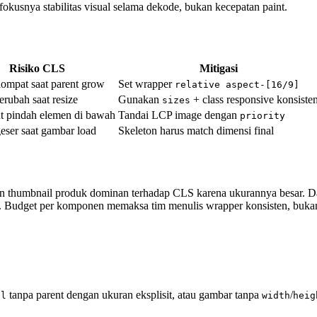
i fokusnya stabilitas visual selama dekode, bukan kecepatan paint.
Risiko CLS
Mitigasi
ompat saat parent grow
Set wrapper
relative aspect-[16/9]
erubah saat resize
Gunakan
+ class responsive konsiste
sizes
nt pindah elemen di bawah
Tandai LCP image dengan
priority
eser saat gambar load
Skeleton harus match dimensi final
an thumbnail produk dominan terhadap CLS karena ukurannya besar. 
en. Budget per komponen memaksa tim menulis wrapper konsisten, bukan
tanpa parent dengan ukuran eksplisit, atau gambar tanpa
/
ll
width
heig