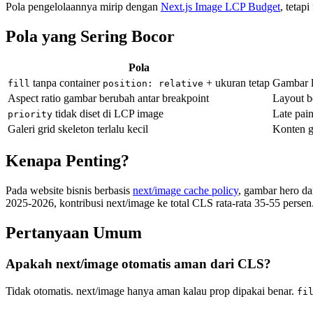
Pola pengelolaannya mirip dengan
Next.js Image LCP Budget
, tetap
Pola yang Sering Bocor
Pola
tanpa container
+ ukuran tetap
Gambar l
fill
position: relative
Aspect ratio gambar berubah antar breakpoint
Layout b
tidak diset di LCP image
Late pai
priority
Galeri grid skeleton terlalu kecil
Konten g
Kenapa Penting?
Pada website bisnis berbasis
next/image cache policy
, gambar hero d
2025-2026, kontribusi next/image ke total CLS rata-rata 35-55 pers
Pertanyaan Umum
Apakah next/image otomatis aman dari CLS?
Tidak otomatis. next/image hanya aman kalau prop dipakai benar.
fi