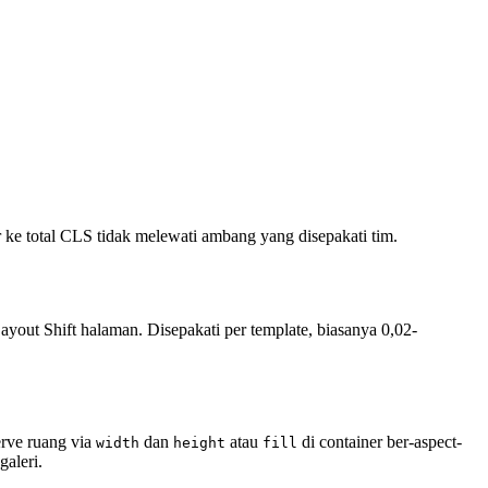
 ke total CLS tidak melewati ambang yang disepakati tim.
out Shift halaman. Disepakati per template, biasanya 0,02-
erve ruang via
dan
atau
di container ber-aspect-
width
height
fill
galeri.