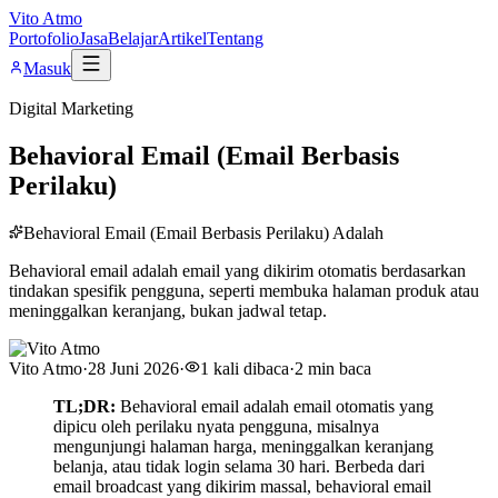
Vito Atmo
Portofolio
Jasa
Belajar
Artikel
Tentang
Masuk
Digital Marketing
Behavioral Email (Email Berbasis
Perilaku)
Behavioral Email (Email Berbasis Perilaku) Adalah
Behavioral email adalah email yang dikirim otomatis berdasarkan
tindakan spesifik pengguna, seperti membuka halaman produk atau
meninggalkan keranjang, bukan jadwal tetap.
Vito Atmo
·
28 Juni 2026
·
1
kali dibaca
·
2
min baca
TL;DR:
Behavioral email adalah email otomatis yang
dipicu oleh perilaku nyata pengguna, misalnya
mengunjungi halaman harga, meninggalkan keranjang
belanja, atau tidak login selama 30 hari. Berbeda dari
email broadcast yang dikirim massal, behavioral email