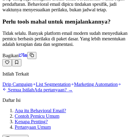
pendaftaran. Behavioral email dipicu tindakan spesifik, jadi
waktunya menyesuaikan perilaku, bukan jadwal tetap.
Perlu tools mahal untuk menjalankannya?
Tidak selalu. Banyak platform email modern sudah menyediakan
pemicu berbasis perilaku di paket dasar. Yang lebih menentukan
adalah kerapian data dan segmentasi.
Bagikan
Istilah Terkait
Drip Campaign
List Segmentation
Marketing Automation
Semua Istilah
Ada pertanyaan? →
Daftar Isi
Apa itu Behavioral Email?
Contoh Pemicu Umum
Kenapa Penting?
Pertanyaan Umum